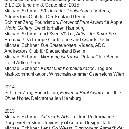
BILD-Zeitung am 8. September 2015
Michael Schirner,
50 Ideen für Deutschland
, Videos,
Artdirectors Club für Deutschland Berlin
Schirner Zang Foundation,
Power of Print Award
für Apple
World Gallery
, Deichtorhallen Hamburg
Michael Schirner und Sven Völker,
Artists for Safer Sex
,
Promax BDA Europe Conference and Awards Berlin
Michael Schirner,
Die Staatenlosen
, Videos, ADC
Artdirectors Club für Deutschland Berlin
Michael Schirner,
Werbung ist Kunst
, Rotary Club Berlin,
Hotel Adlon Berlin
Michael Schirner,
Kunst und Kommunikation,
Tag der
Marktkommunikation, Wirtschaftskammer Österreichs Wien
2014
Schirner Zang Foundation,
Power of Print Award
für BILD
Ohne Worte
, Deichtorhallen Hamburg
2013
Michael Schirner,
Art meets Ads
, Lecture Performance,
Burg Griebenstein University of Art and Design Halle
Michael Schirner,
Let’s Go Weast, Symposium Ästhetik der