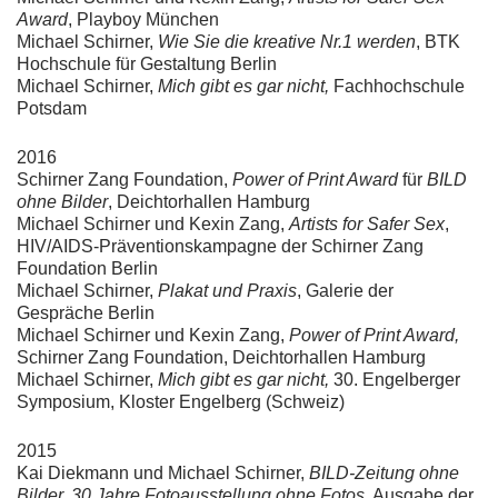
Award
, Playboy München
Michael Schirner,
Wie Sie die kreative Nr.1 werden
, BTK
Hochschule für Gestaltung Berlin
Michael Schirner,
Mich gibt es gar nicht,
Fachhochschule
Potsdam
2016
Schirner Zang Foundation,
Power of Print Award
für
BILD
ohne Bilder
, Deichtorhallen Hamburg
Michael Schirner und Kexin Zang,
Artists for Safer Sex
,
HIV/AIDS-Präventionskampagne der Schirner Zang
Foundation Berlin
Michael Schirner,
Plakat und Praxis
, Galerie der
Gespräche Berlin
Michael Schirner und Kexin Zang,
Power of Print Award,
Schirner Zang Foundation, Deichtorhallen Hamburg
Michael Schirner,
Mich gibt es gar nicht,
30. Engelberger
Symposium, Kloster Engelberg (Schweiz)
2015
Kai Diekmann und Michael Schirner,
BILD-Zeitung ohne
Bilder, 30 Jahre Fotoausstellung ohne Fotos,
Ausgabe der