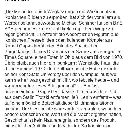
„Die Methodik, durch Weglassungen die Wirkmacht von
ikonischen Bildern zu erproben, hat sich der vor allem als
Werber bekannt gewordene Michael Schirner für sein BYE
BYE genanntes Projekt auf direktmöglichem Wege zu
eigen gemacht. Er entfernt die wesentlichen Figuren aus
ikonischen Pressebildern: den fallenden Kämpfer aus
Robert Capas berühmten Bild des Spanischen
Bürgerkriegs, James Dean aus der Szene am verregneten
Times Square, einen Toten in Ohio aus dem Bild von 1970.
Übrig bleibt auch hier ein ‚punktum‘: Wer ist die Frau, die
da im Sommer 1970, den Pullover um die Hüfte geknotet,
an der Kent State University über den Campus läuft; wo
kam sie her, was geschah mit ihr, wo lebt sie heute – und
warum wurde dieses Bild gemacht? … Ein fast
unvermeidlicher Gag ist es, dass Schirner aus dem Bild,
aus dem Stalin Trotzki entfernen ließ, Lenin entfernt – was
auf eine mögliche Botschaft dieser Bildmanipulationen
hinführt: Die Geschichte wäre anders verlaufen, wenn hier
andere Menschen das Wort und die Macht ergriffen hätten,
Geschichte ist kein Naturereignis, sondern das Produkt
menschlicher Auftritte und Idealbilder. So könnte man