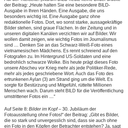
der Beitrag: „Heute halten Sie eine besondere BILD-
Ausgabe in Ihren Händen. Eine Ausgabe, die uns
besonders wichtig ist. Eine Ausgabe ganz ohne
redaktionelle Fotos. Dort, wo sonst starke, aussagekräftige
Bilder stehen, sind graue Flächen. In der Zeitung und in
unseren digitalen Kanälen verzichten wir auf Bilder. Wir
wollen damit zeigen, wie wichtig Fotos im Journalismus
sind … Denken Sie an das Schwarz-Weiß-Foto eines
vietnamesischen Mädchens. Es rennt schreiend auf den
Fotografen zu. Im Hintergrund US-Soldaten und eine
bedrohlich schwarze Wolke. Bis heute prägt dieses Foto
unsere Abscheu vor Krieg mehr als jede Politiker-Rede,
mehr als jedes geschriebene Wort. Auch das Foto des
ertrunkenen Aylan (3) am Strand ging um die Welt. Es
sorgte für Bestürzung und Mitgefühl, rüttelte Millionen
Menschen wach. Darum steht BILD für die Veröffentlichung
umstrittener Fotos ein …“
Auf Seite 8:
Bilder im Kopf
– 30. Jubiläum der
Fotoausstellung ohne Fotos!“ der Beitrag: „Gibt es Bilder,
die so stark und unvergesslich sind, dass sie auch ohne
ein Foto in den Köpfen der Betrachter entstehen? Ja, sagt