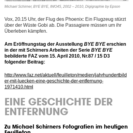
Michael Schirner, BYE BYE, IWO45, 2002 – 2010, Digigraphie by Epson
Vox, 20.15 Uhr, der Flug des Phoenix: Ein Flugzeug stürzt
über der Wüste Gobi ab. Die Passagiere müssen um ihr
Überleben kämpfen.
Am Eröffnungstag der Ausstellung
BYE BYE
erschien
in der mit Schirners Arbeiten der Serie
BYE BYE
bebilderte FAZ vom 15. April 2010, Nr.87 / 15 D3
folgender Beitrag:
http://www.faz.net/aktuell/feuilleton/medien/jahrhundertbild
er-mit-luecken-eine-geschichte-der-entfernung-
1971410.html
EINE GESCHICHTE DER
ENTFERNUNG
Zu Michael Schirners Fotografien im heutigen
Feuilleton